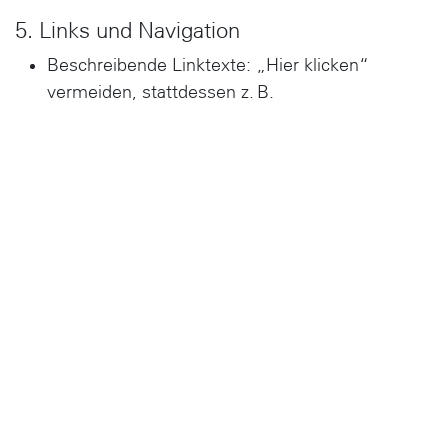
5. Links und Navigation
Beschreibende Linktexte: „Hier klicken“
vermeiden, stattdessen z. B.
„Bürgermeisterbrief herunterladen“.
Tabulator-Navigation: Inhalte müssen über
Tastatur erreichbar sein.
Sprungmarken: Für schnelle Navigation
zwischen Hauptbereichen.
6. Tabellen
Einfache Tabellen: Klare Überschriften in der
ersten Zeile.
Zusammenfassungen: Kurze Beschreibung über
Zweck und Inhalt der Tabelle.
7. Formulare