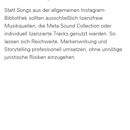
Statt Songs aus der allgemeinen Instagram-
Bibliothek sollten ausschließlich
lizenzfreie
Musikquellen
, die
Meta Sound Collection
oder
individuell lizenzierte Tracks genutzt werden. So
lassen sich Reichweite, Markenwirkung und
Storytelling professionell umsetzen, ohne unnötige
juristische Risiken einzugehen.
Unser Fazit:
Social Media lebt von Emotion und Sound –
rechtssicheres Content Marketing aber von klar
geregelten Nutzungsrechten.
Wer Musik
strategisch im Unternehmenskontext einsetzt,
sollte die Rechtefrage immer vor der
Veröffentlichung klären. Denn im Zweifel wird aus
einem erfolgreichen Reel schnell ein kostspieliger